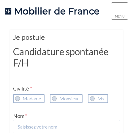
MENU
Je postule
Candidature spontanée
F/H
Civilité
*
Madame
Monsieur
Mx
Nom
*