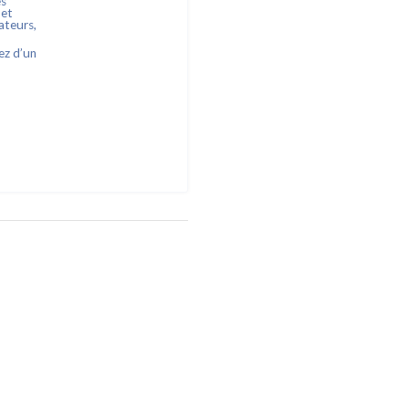
es
 et
ateurs,
ez d’un