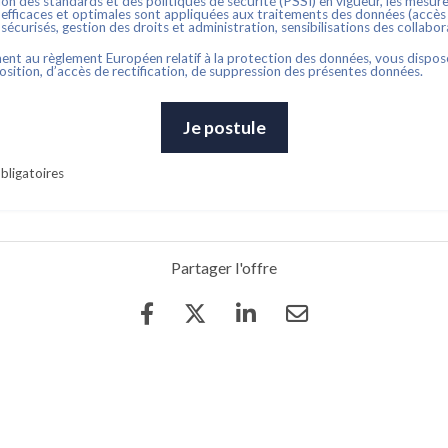
ion des standards et des politiques de sécurité (PSSI) en vigueur, les mesur
efficaces et optimales sont appliquées aux traitements des données (accès
sécurisés, gestion des droits et administration, sensibilisations des collabor
nt au règlement Européen relatif à la protection des données, vous dispos
osition, d’accès de rectification, de suppression des présentes données.
Je postule
bligatoires
Partager l'offre