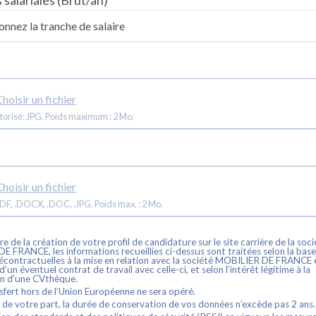
 salariales
(Brut/an)
hoisir un fichier
torisé: JPG. Poids maximum : 2 Mo.
hoisir un fichier
Format: .PDF, .DOCX, .DOC, .JPG. Poids max. : 2 Mo.
re de la création de votre profil de candidature sur le site carrière de la soc
 DE FRANCE
, les informations recueillies ci-dessus sont traitées selon la bas
contractuelles à la mise en relation avec la société
MOBILIER DE FRANCE
e
’un éventuel contrat de travail avec celle-ci, et selon l’intérêt légitime à la
on d’une CVthèque.
fert hors de l’Union Européenne ne sera opéré.
 de votre part, la durée de conservation de vos données n’excède pas
2
ans.