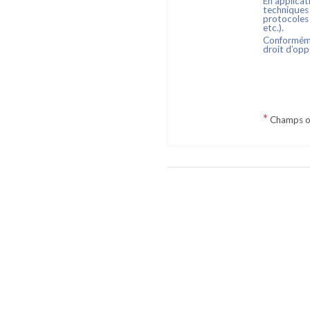
En applicat
techniques 
protocoles 
etc.).
Conforméme
droit d’opp
*
Champs o