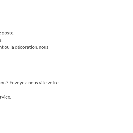
e poste.
s.
t ou la décoration, nous
gion ? Envoyez-nous vite votre
rvice.