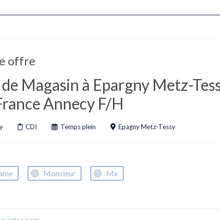
e offre
 de Magasin à Epargny Metz-Tess
 France Annecy F/H
y
CDI
Temps plein
Epagny Metz-Tessy
ame
Monsieur
Mx