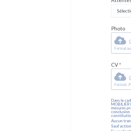
Attentes
Photo
C
Format au
CV
*
C
Dans le cad
MOBILIER
mesures pré
conclusion d
constituti
Aucun trans
Sauf action