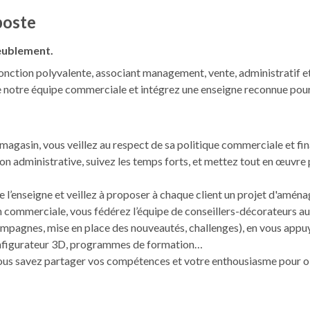
poste
eublement.
nction polyvalente, associant management, vente, administratif et su
 notre équipe commerciale et intégrez une enseigne reconnue pour s
 magasin, vous veillez au respect de sa politique commerciale et fin
on administrative, suivez les temps forts, et mettez tout en œuvre
e l’enseigne et veillez à proposer à chaque client un projet d'amé
 commerciale, vous fédérez l’équipe de conseillers-décorateurs au
pagnes, mise en place des nouveautés, challenges), en vous appuyan
configurateur 3D, programmes de formation…
us savez partager vos compétences et votre enthousiasme pour obt